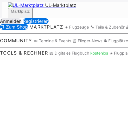
UL-Marktplatz
Marktplatz
Anmelden
Registrieren
🛒 Zum Shop
MARKTPLATZ
✈️ Flugzeuge
🔧 Teile & Zubehör

Community
COMMUNITY
📅 Termine & Events
📰 Flieger-News
⛽ Flugplätze
TOOLS & RECHNER
📖 Digitales Flugbuch
kostenlos
✈️ Flugpl
Tools / Rechner