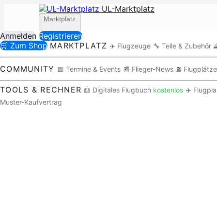
UL-Marktplatz
Marktplatz
Anmelden
Registrieren
🛒 Zum Shop
MARKTPLATZ
✈️ Flugzeuge
🔧 Teile & Zubehör

Community
COMMUNITY
📅 Termine & Events
📰 Flieger-News
⛽ Flugplätze
TOOLS & RECHNER
📖 Digitales Flugbuch
kostenlos
✈️ Flugpl
Muster-Kaufvertrag
Tools / Rechner