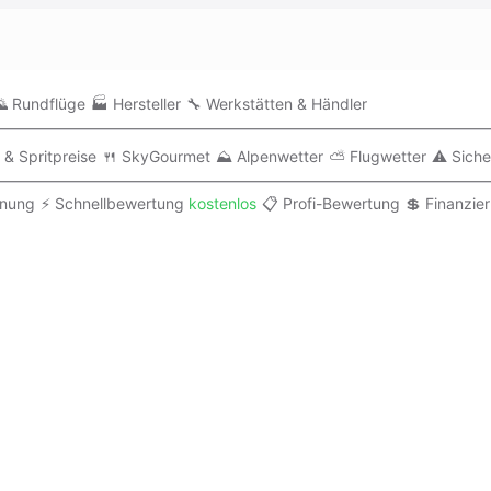
 Rundflüge
🏭 Hersteller
🔧 Werkstätten & Händler
 & Spritpreise
🍴 SkyGourmet
⛰️ Alpenwetter
⛅ Flugwetter
⚠️ Siche
anung
⚡ Schnellbewertung
kostenlos
📋 Profi-Bewertung
💲 Finanzie