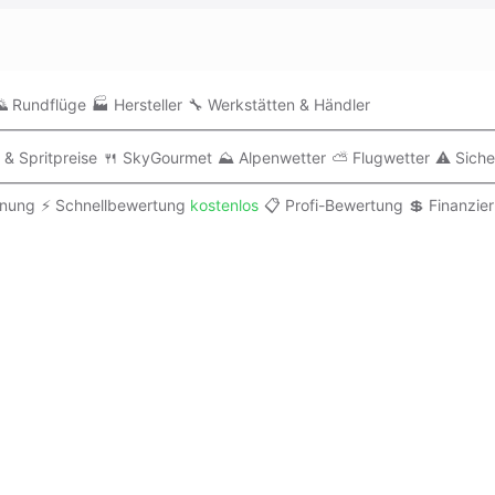
 Rundflüge
🏭 Hersteller
🔧 Werkstätten & Händler
 & Spritpreise
🍴 SkyGourmet
⛰️ Alpenwetter
⛅ Flugwetter
⚠️ Siche
anung
⚡ Schnellbewertung
kostenlos
📋 Profi-Bewertung
💲 Finanzie