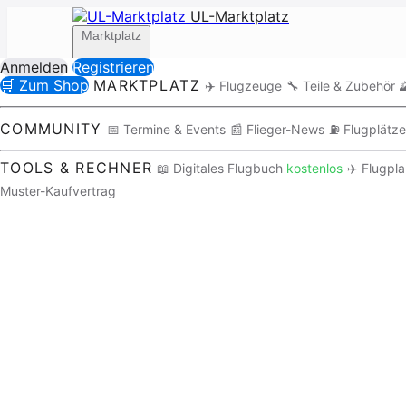
UL-Marktplatz
Marktplatz
Anmelden
Registrieren
🛒 Zum Shop
MARKTPLATZ
✈️ Flugzeuge
🔧 Teile & Zubehör

Community
COMMUNITY
📅 Termine & Events
📰 Flieger-News
⛽ Flugplätze
TOOLS & RECHNER
📖 Digitales Flugbuch
kostenlos
✈️ Flugpl
Muster-Kaufvertrag
Tools / Rechner