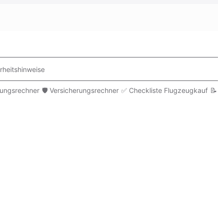
rheitshinweise
rungsrechner
🛡️ Versicherungsrechner
✅ Checkliste Flugzeugkauf
📝