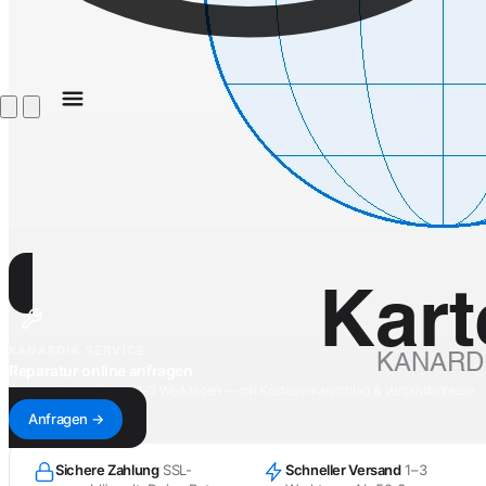
KANARDIA SERVICE
Reparatur online anfragen
Antwort innerhalb von 1–3 Werktagen — mit Kostenvoranschlag & Versandadresse.
Anfragen →
Sichere Zahlung
SSL-
Schneller Versand
1–3