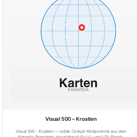
Visual 500 – Kroatien
Visual 500 – Kroatien — solide Cockpit-Komponente aus dem
Kanardia-Programm, einsatzbereit für UL- und LSA-Panels.