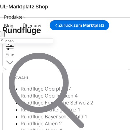
UL-Marktplatz Shop
Produkte
Zurück zum Marktplatz
Blog
Über uns
Rundflüge
Filter
AUSWAHL
Rundflüge Oberpfalz
7
Rundflüge Oberfranken
4
Rundflüge Fränkische Schweiz
2
Rundflüge Fichtelgebirge
1
Rundflüge Bayerischer Wald
1
Rundflüge Alpen
2