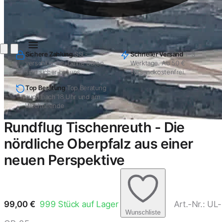
Sichere Zahlung
SSL-
Schneller Versand
1–3
verschlüsselt. Deine Daten
Werktage. Ab 50 €
sind sicher bei uns.
versandkostenfrei.
Top Beratung
Top Beratung
auch nach 18 Uhr und am
Wochenende
Rundflug Tischenreuth - Die
nördliche Oberpfalz aus einer
neuen Perspektive
99,00
€
999
Stück auf Lager
Art.-Nr.: UL-
Wunschliste