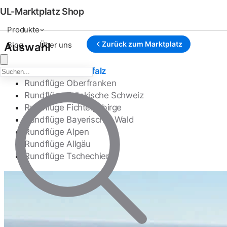
UL-Marktplatz Shop
Produkte
Zurück zum Marktplatz
Blog
Über uns
Auswahl
Rundflüge Oberpfalz
Rundflüge Oberfranken
Rundflüge Fränkische Schweiz
Rundflüge Fichtelgebirge
Rundflüge Bayerischer Wald
Rundflüge Alpen
Rundflüge Allgäu
Rundflüge Tschechien