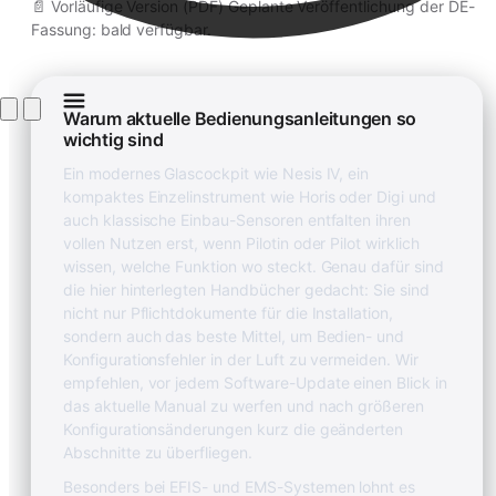
📄 Vorläufige Version (PDF) Geplante Veröffentlichung der DE-
Fassung: bald verfügbar.
Warum aktuelle Bedienungsanleitungen so
wichtig sind
Ein modernes Glascockpit wie Nesis IV, ein
kompaktes Einzelinstrument wie Horis oder Digi und
auch klassische Einbau-Sensoren entfalten ihren
vollen Nutzen erst, wenn Pilotin oder Pilot wirklich
wissen, welche Funktion wo steckt. Genau dafür sind
die hier hinterlegten Handbücher gedacht: Sie sind
nicht nur Pflichtdokumente für die Installation,
sondern auch das beste Mittel, um Bedien- und
Konfigurationsfehler in der Luft zu vermeiden. Wir
empfehlen, vor jedem Software-Update einen Blick in
das aktuelle Manual zu werfen und nach größeren
Konfigurationsänderungen kurz die geänderten
Abschnitte zu überfliegen.
Besonders bei EFIS- und EMS-Systemen lohnt es