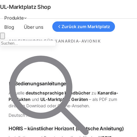
UL-Marktplatz Shop
Produkte
Zurück zum Marktplatz
Blog
Über uns
ANLEITUNGEN FÜR KANARDIA-AVIONIK
Bedienungsanleitungen für
Kanardia-Avionik
📕 Bedienungsanleitungen
Aktuelle
deutschsprachige Handbücher
zu
Kanardia-
Produkten
und
UL-Marktplatz Geräten
– als PDF zum
direkten Download oder Online-Ansehen.
Deutsch Neu
HORIS – künstlicher Horizont (deutsche Anleitung)