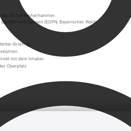
 14a, 92729 Weiherhammer.
lz (EDQW) und Sonnen (EDPN, Bayerischer Wald).
Wetter-Briefing
gebühren
direkt mit dem Inhaber
der Oberpfalz