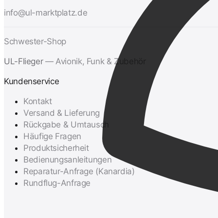
info@ul-marktplatz.de
Schwester-Shop
UL-Flieger
— Avionik, Funk & Zubehör
Kundenservice
Kontakt
Versand & Lieferung
Rückgabe & Umtausch
Häufige Fragen
Produktsicherheit
Bedienungsanleitungen
Reparatur-Anfrage (Kanardia)
Rundflug-Anfrage