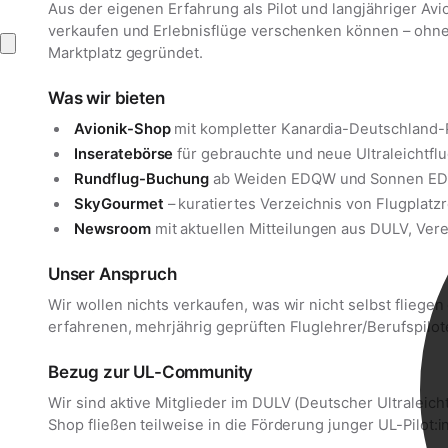
Aus der eigenen Erfahrung als Pilot und langjähriger Avi
verkaufen und Erlebnisflüge verschenken können – ohn
Marktplatz gegründet.
Was wir bieten
Avionik-Shop
mit kompletter Kanardia-Deutschland-
Inseratebörse
für gebrauchte und neue Ultraleichtfl
Rundflug-Buchung
ab Weiden EDQW und Sonnen EDPN
SkyGourmet
– kuratiertes Verzeichnis von Flugplatz
Newsroom
mit aktuellen Mitteilungen aus DULV, Ver
Unser Anspruch
Wir wollen nichts verkaufen, was wir nicht selbst flieg
erfahrenen, mehrjährig geprüften Fluglehrer/Berufspilot
Bezug zur UL-Community
Wir sind aktive Mitglieder im DULV (Deutscher Ultralei
Shop fließen teilweise in die Förderung junger UL-Pilot:i