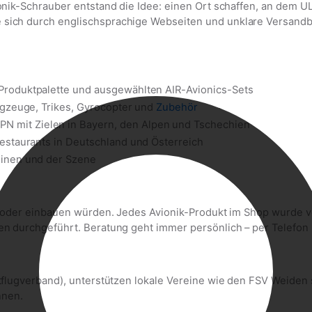
onik-Schrauber entstand die Idee: einen Ort schaffen, an dem U
e sich durch englischsprachige Webseiten und unklare Versan
Produktpalette und ausgewählten AIR-Avionics-Sets
ugzeuge, Trikes, Gyrocopter und
Zubehör
 mit Zielen in Bayern, den Alpen und Tschechien
restaurants in Deutschland und Österreich
einen und der Szene
en oder einbauen würden. Jedes Avionik-Produkt im Shop wurde v
en durchgeführt. Beratung geht immer persönlich – per Telefon 
chtflugverband), unterstützen lokale Vereine wie den FSV Weide
nnen.