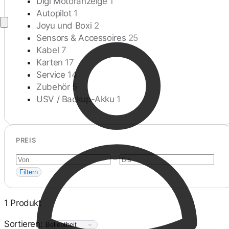
Digi Motoranzeige
1
Autopilot
1
Joyu und Boxi
2
Sensors & Accessoires
25
Kabel
7
Karten
17
Service
14
Zubehör
5
USV / Backup-Akku
1
PREIS
–
Filtern
1 Produkt
Sortieren: