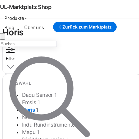
UL-Marktplatz Shop
Produkte
Zurück zum Marktplatz
Blog
Über uns
Horis
Filter
AUSWAHL
Daqu Sensor
1
Emsis
1
Horis
1
Nesis
2
Indu Rundinstrumente
6
Magu
1