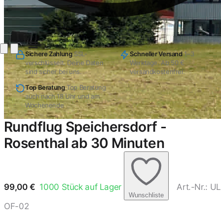
Sichere Zahlung
SSL-
Schneller Versand
1–3
verschlüsselt. Deine Daten
Werktage. Ab 50 €
sind sicher bei uns.
versandkostenfrei.
Top Beratung
Top Beratung
auch nach 18 Uhr und am
Wochenende
Rundflug Speichersdorf -
Rosenthal ab 30 Minuten
99,00
€
1000
Stück auf Lager
Art.-Nr.: UL
Wunschliste
OF-02