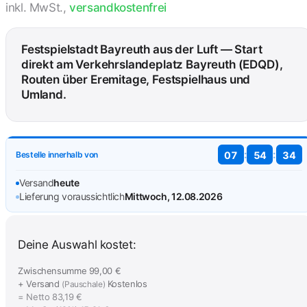
inkl. MwSt.,
versandkostenfrei
Festspielstadt Bayreuth aus der Luft — Start
direkt am Verkehrslandeplatz Bayreuth (EDQD),
Routen über Eremitage, Festspielhaus und
Umland.
:
:
Bestelle innerhalb von
07
54
33
Versand
heute
Lieferung voraussichtlich
Mittwoch, 12.08.2026
Deine Auswahl kostet:
Zwischensumme
99,00 €
+ Versand
Kostenlos
(Pauschale)
= Netto
83,19 €