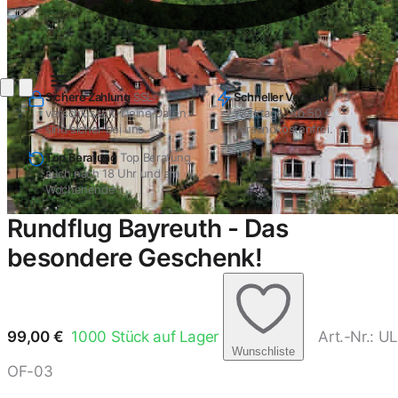
Sichere Zahlung
SSL-
Schneller Versand
1–3
verschlüsselt. Deine Daten
Werktage. Ab 50 €
sind sicher bei uns.
versandkostenfrei.
Top Beratung
Top Beratung
auch nach 18 Uhr und am
Wochenende
Rundflug Bayreuth - Das
besondere Geschenk!
99,00
€
1000
Stück auf Lager
Art.-Nr.: UL
Wunschliste
OF-03