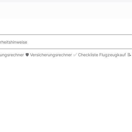
rheitshinweise
rungsrechner
🛡️ Versicherungsrechner
✅ Checkliste Flugzeugkauf
📝