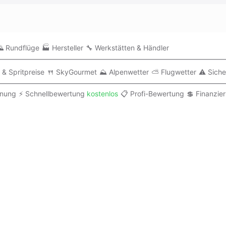
 Rundflüge
🏭 Hersteller
🔧 Werkstätten & Händler
 & Spritpreise
🍴 SkyGourmet
⛰️ Alpenwetter
⛅ Flugwetter
⚠️ Siche
anung
⚡ Schnellbewertung
kostenlos
📋 Profi-Bewertung
💲 Finanzie