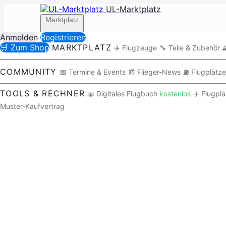
UL-Marktplatz
Marktplatz
Anmelden
Registrieren
🛒 Zum Shop
MARKTPLATZ
✈️ Flugzeuge
🔧 Teile & Zubehör

Community
COMMUNITY
📅 Termine & Events
📰 Flieger-News
⛽ Flugplätze
TOOLS & RECHNER
📖 Digitales Flugbuch
kostenlos
✈️ Flugpl
Muster-Kaufvertrag
Tools / Rechner