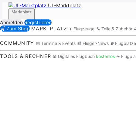
UL-Marktplatz
Marktplatz
Anmelden
Registrieren
🛒 Zum Shop
MARKTPLATZ
✈️ Flugzeuge
🔧 Teile & Zubehör

Community
COMMUNITY
📅 Termine & Events
📰 Flieger-News
⛽ Flugplätze
TOOLS & RECHNER
📖 Digitales Flugbuch
kostenlos
✈️ Flugpl
Tools / Rechner