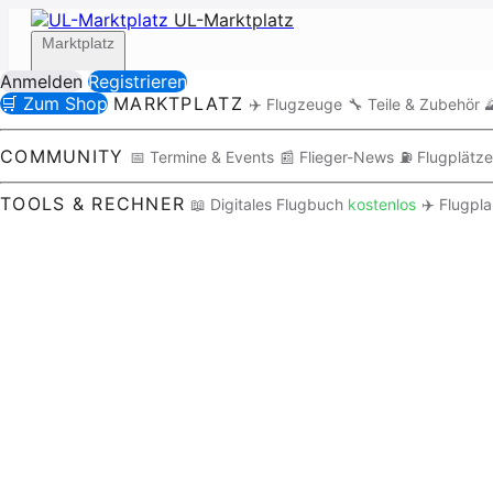
UL-Marktplatz
Marktplatz
Anmelden
Registrieren
🛒 Zum Shop
MARKTPLATZ
✈️ Flugzeuge
🔧 Teile & Zubehör

Community
COMMUNITY
📅 Termine & Events
📰 Flieger-News
⛽ Flugplätze
TOOLS & RECHNER
📖 Digitales Flugbuch
kostenlos
✈️ Flugpl
Tools / Rechner