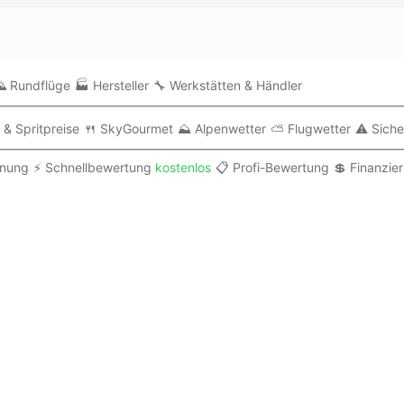
 Rundflüge
🏭 Hersteller
🔧 Werkstätten & Händler
 & Spritpreise
🍴 SkyGourmet
⛰️ Alpenwetter
⛅ Flugwetter
⚠️ Siche
anung
⚡ Schnellbewertung
kostenlos
📋 Profi-Bewertung
💲 Finanzie