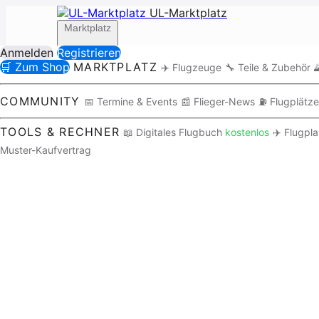
UL-Marktplatz
Marktplatz
Anmelden
Registrieren
🛒 Zum Shop
MARKTPLATZ
✈️ Flugzeuge
🔧 Teile & Zubehör

Community
COMMUNITY
📅 Termine & Events
📰 Flieger-News
⛽ Flugplätze
TOOLS & RECHNER
📖 Digitales Flugbuch
kostenlos
✈️ Flugpl
Muster-Kaufvertrag
Tools / Rechner