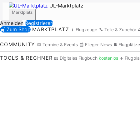
UL-Marktplatz
Marktplatz
Anmelden
Registrieren
🛒 Zum Shop
MARKTPLATZ
✈️ Flugzeuge
🔧 Teile & Zubehör

Community
COMMUNITY
📅 Termine & Events
📰 Flieger-News
⛽ Flugplätze
TOOLS & RECHNER
📖 Digitales Flugbuch
kostenlos
✈️ Flugpl
Tools / Rechner