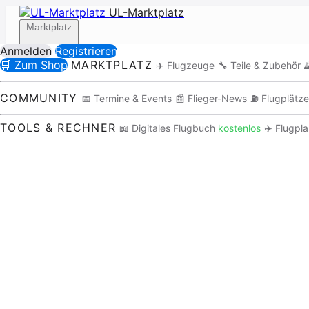
UL-Marktplatz
Marktplatz
Anmelden
Registrieren
🛒 Zum Shop
MARKTPLATZ
✈️ Flugzeuge
🔧 Teile & Zubehör

Community
COMMUNITY
📅 Termine & Events
📰 Flieger-News
⛽ Flugplätze
TOOLS & RECHNER
📖 Digitales Flugbuch
kostenlos
✈️ Flugpl
Tools / Rechner