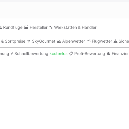
 Rundflüge
🏭 Hersteller
🔧 Werkstätten & Händler
 & Spritpreise
🍴 SkyGourmet
⛰️ Alpenwetter
⛅ Flugwetter
⚠️ Siche
anung
⚡ Schnellbewertung
kostenlos
📋 Profi-Bewertung
💲 Finanzie