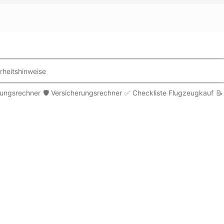
rheitshinweise
rungsrechner
🛡️ Versicherungsrechner
✅ Checkliste Flugzeugkauf
📝