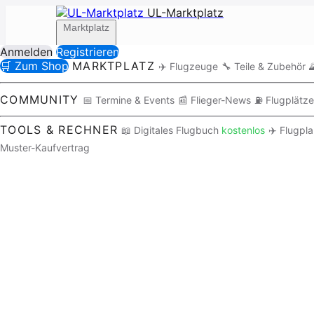
UL-Marktplatz
Marktplatz
Anmelden
Registrieren
🛒 Zum Shop
MARKTPLATZ
✈️ Flugzeuge
🔧 Teile & Zubehör

Community
COMMUNITY
📅 Termine & Events
📰 Flieger-News
⛽ Flugplätze
TOOLS & RECHNER
📖 Digitales Flugbuch
kostenlos
✈️ Flugpl
Muster-Kaufvertrag
Tools / Rechner