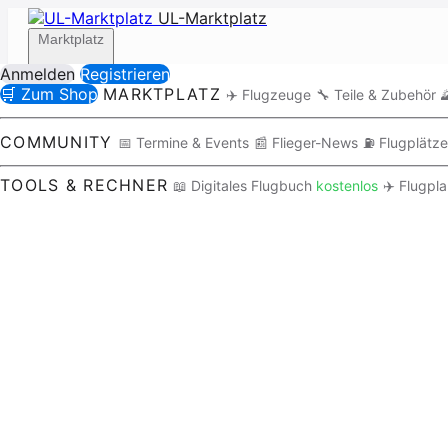
UL-Marktplatz
Marktplatz
Anmelden
Registrieren
🛒 Zum Shop
MARKTPLATZ
✈️ Flugzeuge
🔧 Teile & Zubehör

Community
COMMUNITY
📅 Termine & Events
📰 Flieger-News
⛽ Flugplätze
TOOLS & RECHNER
📖 Digitales Flugbuch
kostenlos
✈️ Flugpl
Tools / Rechner