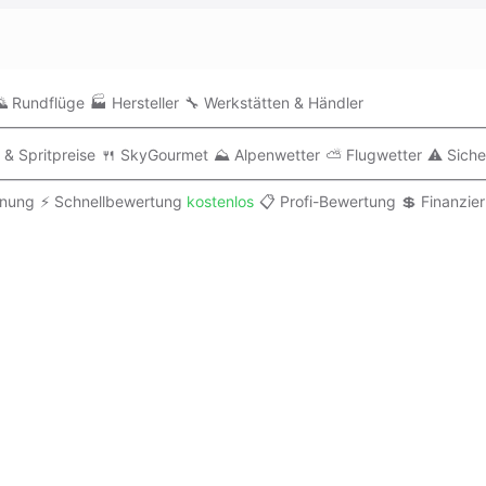
 Rundflüge
🏭 Hersteller
🔧 Werkstätten & Händler
 & Spritpreise
🍴 SkyGourmet
⛰️ Alpenwetter
⛅ Flugwetter
⚠️ Siche
anung
⚡ Schnellbewertung
kostenlos
📋 Profi-Bewertung
💲 Finanzie