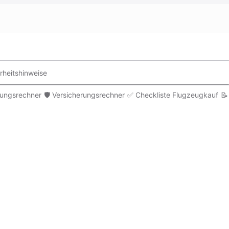
rheitshinweise
rungsrechner
🛡️ Versicherungsrechner
✅ Checkliste Flugzeugkauf
📝