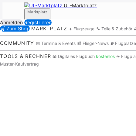
UL-Marktplatz
Marktplatz
Anmelden
Registrieren
🛒 Zum Shop
MARKTPLATZ
✈️ Flugzeuge
🔧 Teile & Zubehör

Community
COMMUNITY
📅 Termine & Events
📰 Flieger-News
⛽ Flugplätze
TOOLS & RECHNER
📖 Digitales Flugbuch
kostenlos
✈️ Flugpl
Muster-Kaufvertrag
Tools / Rechner