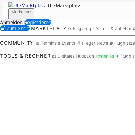
UL-Marktplatz
Marktplatz
Anmelden
Registrieren
🛒 Zum Shop
MARKTPLATZ
✈️ Flugzeuge
🔧 Teile & Zubehör

Community
COMMUNITY
📅 Termine & Events
📰 Flieger-News
⛽ Flugplätze
TOOLS & RECHNER
📖 Digitales Flugbuch
kostenlos
✈️ Flugpl
Tools / Rechner