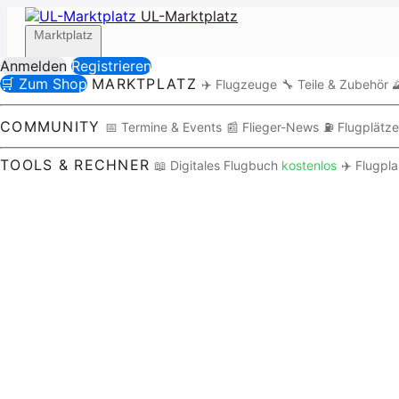
UL-Marktplatz
Marktplatz
Anmelden
Registrieren
🛒 Zum Shop
MARKTPLATZ
✈️ Flugzeuge
🔧 Teile & Zubehör

Community
COMMUNITY
📅 Termine & Events
📰 Flieger-News
⛽ Flugplätze
TOOLS & RECHNER
📖 Digitales Flugbuch
kostenlos
✈️ Flugpl
Tools / Rechner