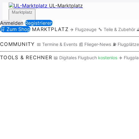
UL-Marktplatz
Marktplatz
Anmelden
Registrieren
🛒 Zum Shop
MARKTPLATZ
✈️ Flugzeuge
🔧 Teile & Zubehör

Community
COMMUNITY
📅 Termine & Events
📰 Flieger-News
⛽ Flugplätze
TOOLS & RECHNER
📖 Digitales Flugbuch
kostenlos
✈️ Flugpl
Tools / Rechner