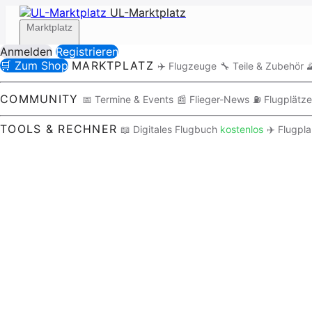
UL-Marktplatz
Marktplatz
Anmelden
Registrieren
🛒 Zum Shop
MARKTPLATZ
✈️ Flugzeuge
🔧 Teile & Zubehör

Community
COMMUNITY
📅 Termine & Events
📰 Flieger-News
⛽ Flugplätze
TOOLS & RECHNER
📖 Digitales Flugbuch
kostenlos
✈️ Flugpl
Tools / Rechner