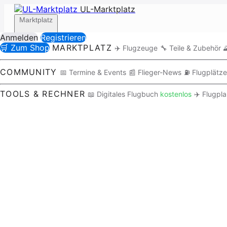
UL-Marktplatz
Marktplatz
Anmelden
Registrieren
🛒 Zum Shop
MARKTPLATZ
✈️ Flugzeuge
🔧 Teile & Zubehör

Community
COMMUNITY
📅 Termine & Events
📰 Flieger-News
⛽ Flugplätze
TOOLS & RECHNER
📖 Digitales Flugbuch
kostenlos
✈️ Flugpl
Tools / Rechner