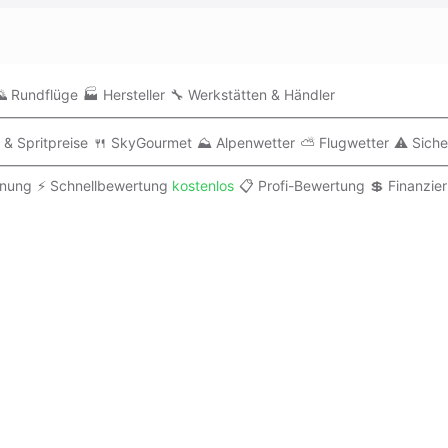
 Rundflüge
🏭 Hersteller
🔧 Werkstätten & Händler
 & Spritpreise
🍴 SkyGourmet
⛰️ Alpenwetter
⛅ Flugwetter
⚠️ Siche
anung
⚡ Schnellbewertung
kostenlos
📋 Profi-Bewertung
💲 Finanzie