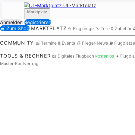
UL-Marktplatz
Marktplatz
Anmelden
Registrieren
🛒 Zum Shop
MARKTPLATZ
✈️ Flugzeuge
🔧 Teile & Zubehör

Community
COMMUNITY
📅 Termine & Events
📰 Flieger-News
⛽ Flugplätze
TOOLS & RECHNER
📖 Digitales Flugbuch
kostenlos
✈️ Flugpl
Muster-Kaufvertrag
Tools / Rechner