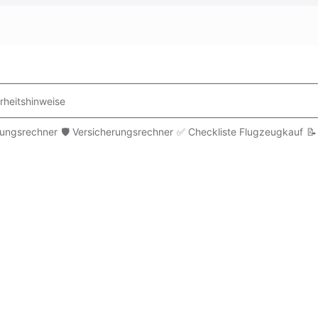
rheitshinweise
rungsrechner
🛡️ Versicherungsrechner
✅ Checkliste Flugzeugkauf
📝