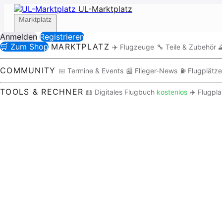
UL-Marktplatz
Marktplatz
Anmelden
Registrieren
🛒 Zum Shop
MARKTPLATZ
✈️ Flugzeuge
🔧 Teile & Zubehör

Community
COMMUNITY
📅 Termine & Events
📰 Flieger-News
⛽ Flugplätze
TOOLS & RECHNER
📖 Digitales Flugbuch
kostenlos
✈️ Flugpl
Tools / Rechner