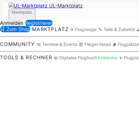
UL-Marktplatz
Marktplatz
Anmelden
Registrieren
🛒 Zum Shop
MARKTPLATZ
✈️ Flugzeuge
🔧 Teile & Zubehör

Community
COMMUNITY
📅 Termine & Events
📰 Flieger-News
⛽ Flugplätze
TOOLS & RECHNER
📖 Digitales Flugbuch
kostenlos
✈️ Flugpl
Tools / Rechner