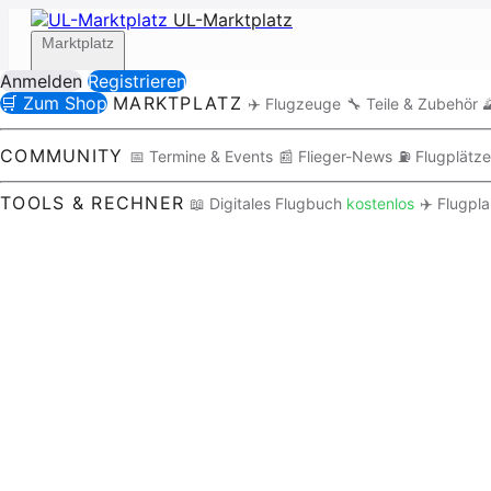
UL-Marktplatz
Marktplatz
Anmelden
Registrieren
🛒 Zum Shop
MARKTPLATZ
✈️ Flugzeuge
🔧 Teile & Zubehör

Community
COMMUNITY
📅 Termine & Events
📰 Flieger-News
⛽ Flugplätze
TOOLS & RECHNER
📖 Digitales Flugbuch
kostenlos
✈️ Flugpl
Tools / Rechner