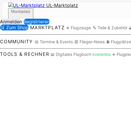
UL-Marktplatz
Marktplatz
Anmelden
Registrieren
🛒 Zum Shop
MARKTPLATZ
✈️ Flugzeuge
🔧 Teile & Zubehör

Community
COMMUNITY
📅 Termine & Events
📰 Flieger-News
⛽ Flugplätze
TOOLS & RECHNER
📖 Digitales Flugbuch
kostenlos
✈️ Flugpl
Tools / Rechner