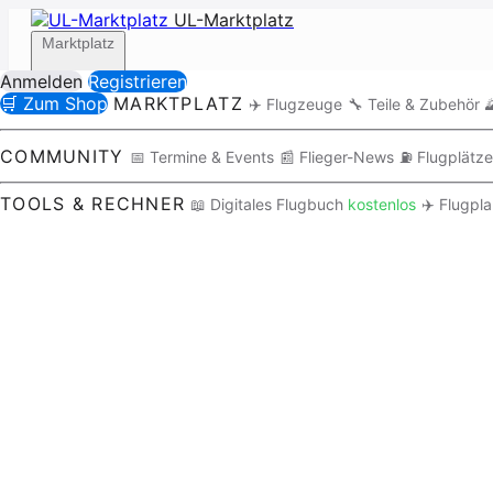
UL-Marktplatz
Marktplatz
Anmelden
Registrieren
🛒 Zum Shop
MARKTPLATZ
✈️ Flugzeuge
🔧 Teile & Zubehör

Community
COMMUNITY
📅 Termine & Events
📰 Flieger-News
⛽ Flugplätze
TOOLS & RECHNER
📖 Digitales Flugbuch
kostenlos
✈️ Flugpl
Tools / Rechner