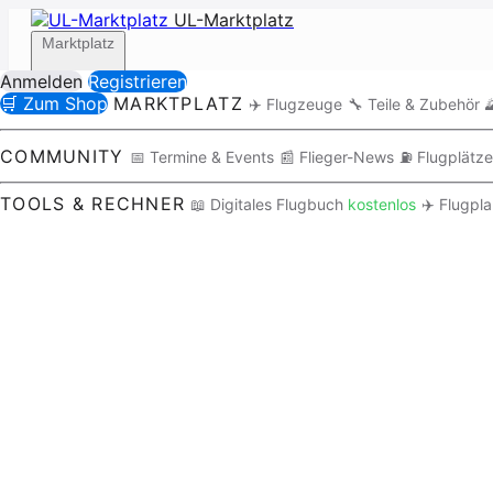
UL-Marktplatz
Marktplatz
Anmelden
Registrieren
🛒 Zum Shop
MARKTPLATZ
✈️ Flugzeuge
🔧 Teile & Zubehör

Community
COMMUNITY
📅 Termine & Events
📰 Flieger-News
⛽ Flugplätze
TOOLS & RECHNER
📖 Digitales Flugbuch
kostenlos
✈️ Flugpl
Tools / Rechner