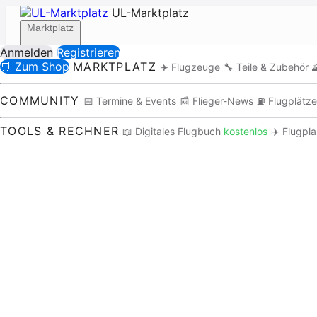
UL-Marktplatz
Marktplatz
Anmelden
Registrieren
🛒 Zum Shop
MARKTPLATZ
✈️ Flugzeuge
🔧 Teile & Zubehör

Community
COMMUNITY
📅 Termine & Events
📰 Flieger-News
⛽ Flugplätze
TOOLS & RECHNER
📖 Digitales Flugbuch
kostenlos
✈️ Flugpl
Tools / Rechner