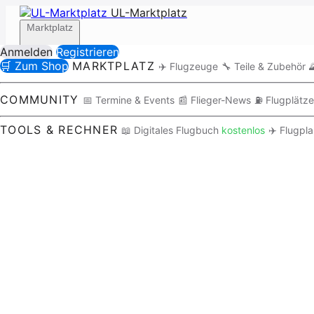
UL-Marktplatz
Marktplatz
Anmelden
Registrieren
🛒 Zum Shop
MARKTPLATZ
✈️ Flugzeuge
🔧 Teile & Zubehör

Community
COMMUNITY
📅 Termine & Events
📰 Flieger-News
⛽ Flugplätze
TOOLS & RECHNER
📖 Digitales Flugbuch
kostenlos
✈️ Flugpl
Tools / Rechner