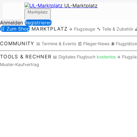
UL-Marktplatz
Marktplatz
Anmelden
Registrieren
🛒 Zum Shop
MARKTPLATZ
✈️ Flugzeuge
🔧 Teile & Zubehör

Community
COMMUNITY
📅 Termine & Events
📰 Flieger-News
⛽ Flugplätze
TOOLS & RECHNER
📖 Digitales Flugbuch
kostenlos
✈️ Flugpl
Muster-Kaufvertrag
Tools / Rechner