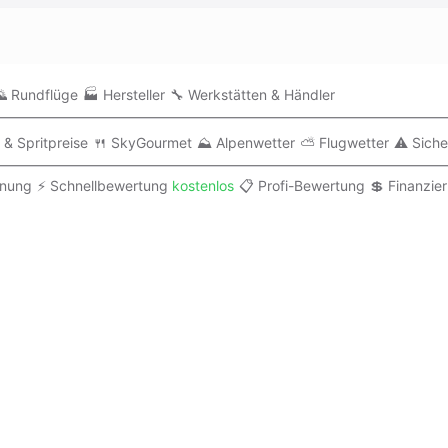
 Rundflüge
🏭 Hersteller
🔧 Werkstätten & Händler
 & Spritpreise
🍴 SkyGourmet
⛰️ Alpenwetter
⛅ Flugwetter
⚠️ Siche
anung
⚡ Schnellbewertung
kostenlos
📋 Profi-Bewertung
💲 Finanzie