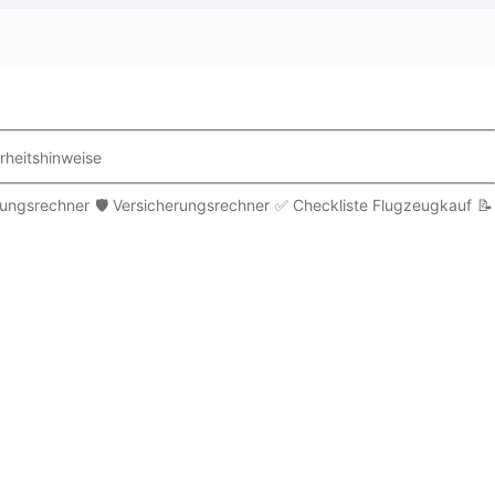
rheitshinweise
rungsrechner
🛡️ Versicherungsrechner
✅ Checkliste Flugzeugkauf
📝