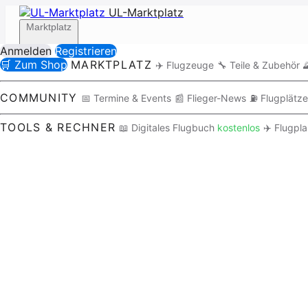
UL-Marktplatz
Marktplatz
Anmelden
Registrieren
🛒 Zum Shop
MARKTPLATZ
✈️ Flugzeuge
🔧 Teile & Zubehör

Community
COMMUNITY
📅 Termine & Events
📰 Flieger-News
⛽ Flugplätze
TOOLS & RECHNER
📖 Digitales Flugbuch
kostenlos
✈️ Flugpl
Tools / Rechner