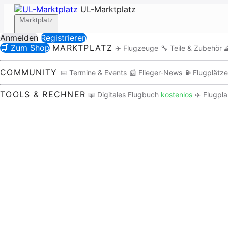
UL-Marktplatz
Marktplatz
Anmelden
Registrieren
🛒 Zum Shop
MARKTPLATZ
✈️ Flugzeuge
🔧 Teile & Zubehör

Community
COMMUNITY
📅 Termine & Events
📰 Flieger-News
⛽ Flugplätze
TOOLS & RECHNER
📖 Digitales Flugbuch
kostenlos
✈️ Flugpl
Tools / Rechner