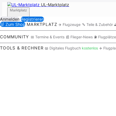
UL-Marktplatz
Marktplatz
Anmelden
Registrieren
🛒 Zum Shop
MARKTPLATZ
✈️ Flugzeuge
🔧 Teile & Zubehör

Community
COMMUNITY
📅 Termine & Events
📰 Flieger-News
⛽ Flugplätze
TOOLS & RECHNER
📖 Digitales Flugbuch
kostenlos
✈️ Flugpl
Tools / Rechner