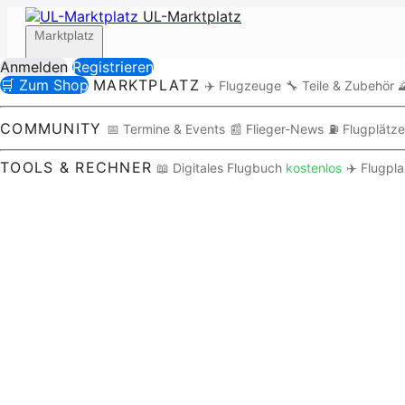
UL-Marktplatz
Marktplatz
Anmelden
Registrieren
🛒 Zum Shop
MARKTPLATZ
✈️ Flugzeuge
🔧 Teile & Zubehör

Community
COMMUNITY
📅 Termine & Events
📰 Flieger-News
⛽ Flugplätze
TOOLS & RECHNER
📖 Digitales Flugbuch
kostenlos
✈️ Flugpl
Tools / Rechner