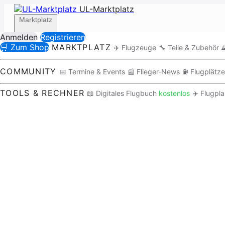
UL-Marktplatz
Marktplatz
Anmelden
Registrieren
🛒 Zum Shop
MARKTPLATZ
✈️ Flugzeuge
🔧 Teile & Zubehör

Community
COMMUNITY
📅 Termine & Events
📰 Flieger-News
⛽ Flugplätze
TOOLS & RECHNER
📖 Digitales Flugbuch
kostenlos
✈️ Flugpl
Tools / Rechner