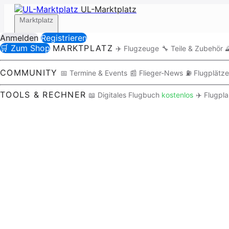
UL-Marktplatz
Marktplatz
Anmelden
Registrieren
🛒 Zum Shop
MARKTPLATZ
✈️ Flugzeuge
🔧 Teile & Zubehör

Community
COMMUNITY
📅 Termine & Events
📰 Flieger-News
⛽ Flugplätze
TOOLS & RECHNER
📖 Digitales Flugbuch
kostenlos
✈️ Flugpl
Tools / Rechner