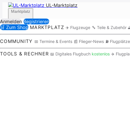
UL-Marktplatz
Marktplatz
Anmelden
Registrieren
🛒 Zum Shop
MARKTPLATZ
✈️ Flugzeuge
🔧 Teile & Zubehör

Community
COMMUNITY
📅 Termine & Events
📰 Flieger-News
⛽ Flugplätze
TOOLS & RECHNER
📖 Digitales Flugbuch
kostenlos
✈️ Flugpl
Tools / Rechner