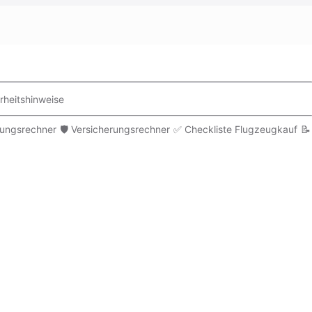
rheitshinweise
rungsrechner
🛡️ Versicherungsrechner
✅ Checkliste Flugzeugkauf
📝