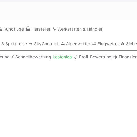
 Rundflüge
🏭 Hersteller
🔧 Werkstätten & Händler
 & Spritpreise
🍴 SkyGourmet
⛰️ Alpenwetter
⛅ Flugwetter
⚠️ Siche
anung
⚡ Schnellbewertung
kostenlos
📋 Profi-Bewertung
💲 Finanzie