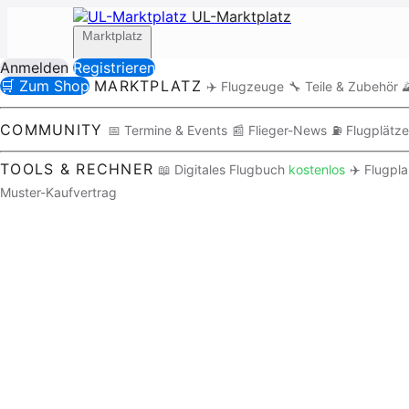
UL-Marktplatz
Marktplatz
Anmelden
Registrieren
🛒 Zum Shop
MARKTPLATZ
✈️ Flugzeuge
🔧 Teile & Zubehör

Community
COMMUNITY
📅 Termine & Events
📰 Flieger-News
⛽ Flugplätze
TOOLS & RECHNER
📖 Digitales Flugbuch
kostenlos
✈️ Flugpl
Muster-Kaufvertrag
Tools / Rechner