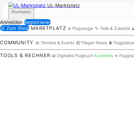
UL-Marktplatz
Marktplatz
Anmelden
Registrieren
🛒 Zum Shop
MARKTPLATZ
✈️ Flugzeuge
🔧 Teile & Zubehör

Community
COMMUNITY
📅 Termine & Events
📰 Flieger-News
⛽ Flugplätze
TOOLS & RECHNER
📖 Digitales Flugbuch
kostenlos
✈️ Flugpl
Tools / Rechner