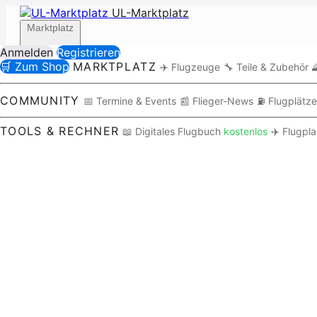
UL-Marktplatz
Marktplatz
Anmelden
Registrieren
🛒 Zum Shop
MARKTPLATZ
✈️ Flugzeuge
🔧 Teile & Zubehör

Community
COMMUNITY
📅 Termine & Events
📰 Flieger-News
⛽ Flugplätze
TOOLS & RECHNER
📖 Digitales Flugbuch
kostenlos
✈️ Flugpl
Tools / Rechner