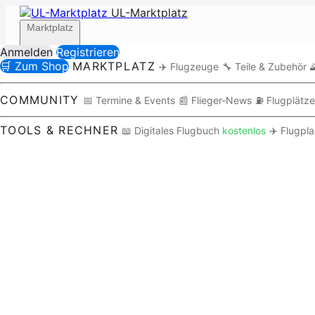
UL-Marktplatz
Marktplatz
Anmelden
Registrieren
🛒 Zum Shop
MARKTPLATZ
✈️ Flugzeuge
🔧 Teile & Zubehör

Community
COMMUNITY
📅 Termine & Events
📰 Flieger-News
⛽ Flugplätze
TOOLS & RECHNER
📖 Digitales Flugbuch
kostenlos
✈️ Flugpl
Tools / Rechner