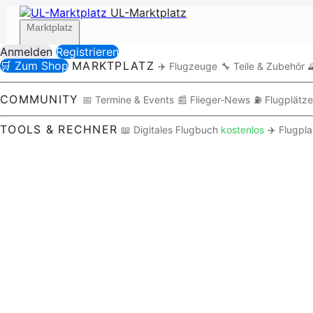
UL-Marktplatz
Marktplatz
Anmelden
Registrieren
🛒 Zum Shop
MARKTPLATZ
✈️ Flugzeuge
🔧 Teile & Zubehör

Community
COMMUNITY
📅 Termine & Events
📰 Flieger-News
⛽ Flugplätze
TOOLS & RECHNER
📖 Digitales Flugbuch
kostenlos
✈️ Flugpl
Tools / Rechner