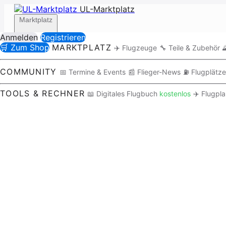
UL-Marktplatz
Marktplatz
Anmelden
Registrieren
🛒 Zum Shop
MARKTPLATZ
✈️ Flugzeuge
🔧 Teile & Zubehör

Community
COMMUNITY
📅 Termine & Events
📰 Flieger-News
⛽ Flugplätze
TOOLS & RECHNER
📖 Digitales Flugbuch
kostenlos
✈️ Flugpl
Tools / Rechner