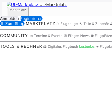
UL-Marktplatz
Marktplatz
Anmelden
Registrieren
🛒 Zum Shop
MARKTPLATZ
✈️ Flugzeuge
🔧 Teile & Zubehör

Community
COMMUNITY
📅 Termine & Events
📰 Flieger-News
⛽ Flugplätze
TOOLS & RECHNER
📖 Digitales Flugbuch
kostenlos
✈️ Flugpl
Tools / Rechner