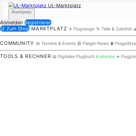
UL-Marktplatz
Marktplatz
Anmelden
Registrieren
🛒 Zum Shop
MARKTPLATZ
✈️ Flugzeuge
🔧 Teile & Zubehör

Community
COMMUNITY
📅 Termine & Events
📰 Flieger-News
⛽ Flugplätze
TOOLS & RECHNER
📖 Digitales Flugbuch
kostenlos
✈️ Flugpl
Tools / Rechner